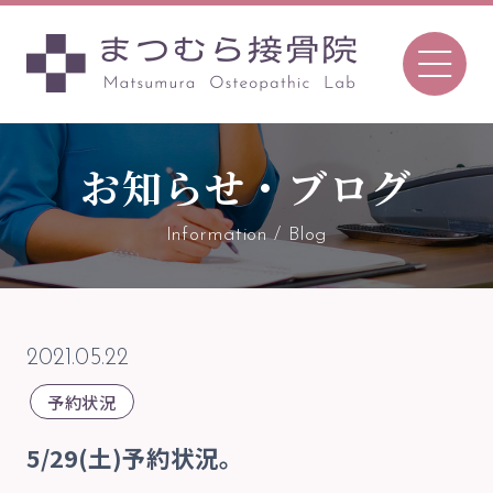
お知らせ・ブログ
096-366-7657
Tel.
Information / Blog
〒862-0970
熊本市中央区渡鹿7丁目8-52
2021.05.22
TEL 096-366-7657 ／FAX 096-366-7657
予約状況
予約について
5/29(土)予約状況。