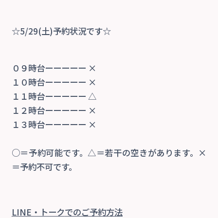
☆5/29(土)予約状況です☆
当院の特徴
院内紹介
０９時台ーーーーー ×
１０時台ーーーーー ×
１１時台ーーーーー △
診療案内
１２時台ーーーーー ×
１３時台ーーーーー ×
交通事故治療
○＝予約可能です。△＝若干の空きがあります。×
自費
＝予約不可です。
交通アクセス
LINE・トーク
でのご予約方法