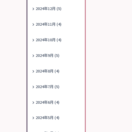
2024年12月 (5)
2024年11月 (4)
2024年10月 (4)
2024年9月 (5)
2024年8月 (4)
2024年7月 (5)
2024年6月 (4)
2024年5月 (4)