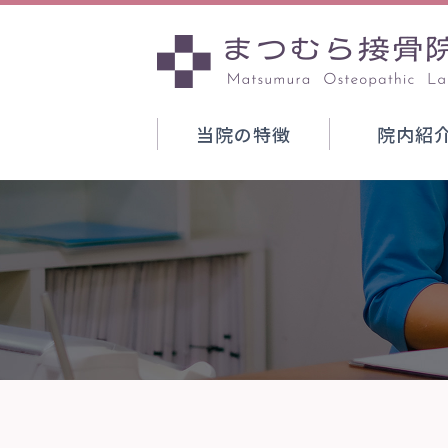
当院の特徴
院内紹