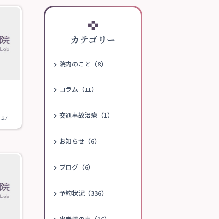
カテゴリー
院内のこと（8）
コラム（11）
交通事故治療（1）
5.27
お知らせ（6）
ブログ（6）
予約状況（336）
患者様の声（16）