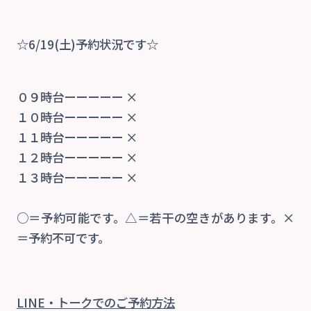
☆6/19(土)予約状況です☆
当院の特徴
院内紹介
０９時台ーーーーー ×
１０時台ーーーーー ×
１１時台ーーーーー ×
診療案内
１２時台ーーーーー ×
１３時台ーーーーー ×
交通事故治療
○＝予約可能です。△＝若干の空きがあります。×
自費
＝予約不可です。
交通アクセス
LINE・トーク
でのご予約方法