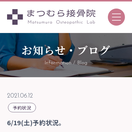
お知らせ・ブログ
096-366-7657
Tel.
Information / Blog
〒862-0970
熊本市中央区渡鹿7丁目8-52
2021.06.12
TEL 096-366-7657 ／FAX 096-366-7657
予約状況
予約について
6/19(土)予約状況。