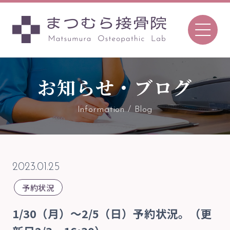
お知らせ・ブログ
096-366-7657
Tel.
Information / Blog
〒862-0970
熊本市中央区渡鹿7丁目8-52
2023.01.25
TEL 096-366-7657 ／FAX 096-366-7657
予約状況
予約について
1/30（月）〜2/5（日）予約状況。（更