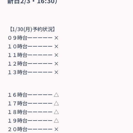
新日2/3・16:30）
当院の特徴
【1/30(月)予約状況】
０９時台ーーーーー ×
院内紹介
１０時台ーーーーー ×
１１時台ーーーーー ×
診療案内
１２時台ーーーーー ×
１３時台ーーーーー ×
交通事故治療
１６時台ーーーーー △
自費
１７時台ーーーーー △
１８時台ーーーーー △
交通アクセス
１９時台ーーーーー △
２０時台ーーーーー ×