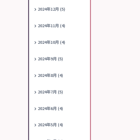
2024年12月 (5)
2024年11月 (4)
2024年10月 (4)
2024年9月 (5)
2024年8月 (4)
2024年7月 (5)
2024年6月 (4)
2024年5月 (4)