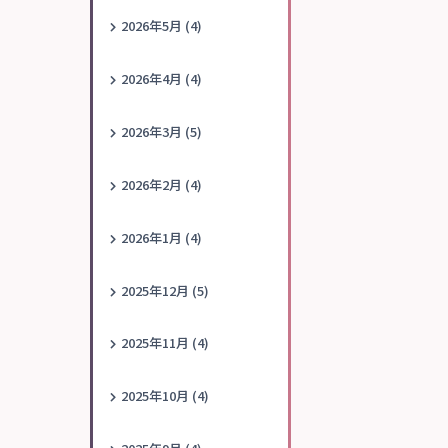
2026年5月 (4)
2026年4月 (4)
2026年3月 (5)
2026年2月 (4)
2026年1月 (4)
2025年12月 (5)
2025年11月 (4)
2025年10月 (4)