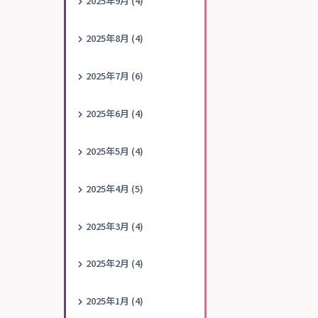
2025年9月 (4)
2025年8月 (4)
2025年7月 (6)
2025年6月 (4)
2025年5月 (4)
2025年4月 (5)
2025年3月 (4)
2025年2月 (4)
2025年1月 (4)