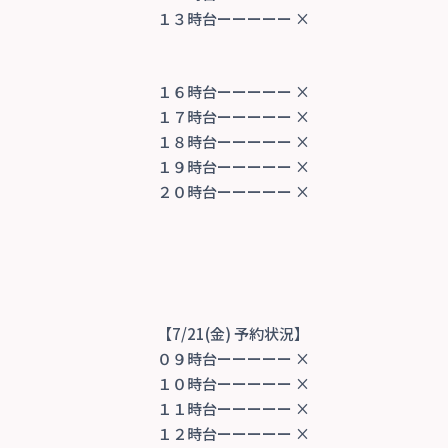
１３時台ーーーーー ×
１６時台ーーーーー ×
１７時台ーーーーー ×
１８時台ーーーーー ×
１９時台ーーーーー ×
２０時台ーーーーー ×
【7/21
(金) 予約状況】
０９時台ーーーーー ×
１０時台ーーーーー ×
１１時台ーーーーー ×
１２時台ーーーーー ×