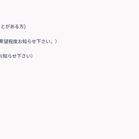
ことがある方)
3希望程度お知らせ下さい。）
お知らせ下さい）