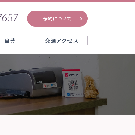
7657
予約について
自費
交通アクセス