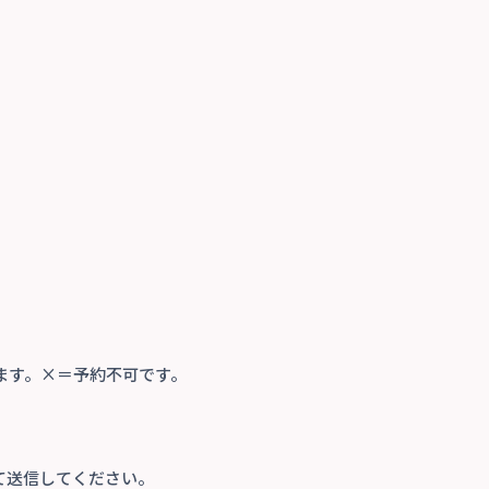
ます。×＝予約不可です。
して送信してください。