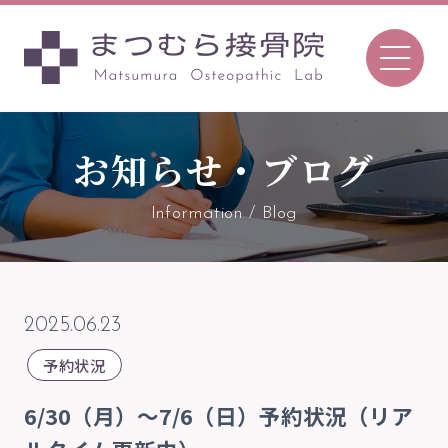
お知らせ・ブログ
096-366-7657
Tel.
Information / Blog
〒862-0970
熊本市中央区渡鹿7丁目8-52
2025.06.23
TEL 096-366-7657 ／FAX 096-366-7657
予約状況
予約について
6/30（月）〜7/6（日）予約状況（リア