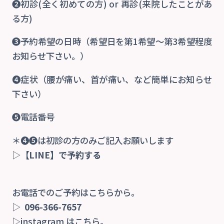
❷初診(全く初めての方) or 再診(来院したことがあ
る方)
❸予約希望の日時（希望日を第1希望〜第3希望程度
お知らせ下さい。）
❹症状（腰が痛い、首が痛い、など簡単にお知らせ
下さい）
❺電話番号
＊❹❺は初診の方のみご記入お願いします
▷
【LINE】で予約する
お電話でのご予約はこちらから。
▷
096-366-7657
▷instagram はこちら。