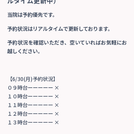
ルタイム更新中）
当院は予約優先です。
当院の特徴
予約状況はリアルタイムで更新しております。
院内紹介
予約状況を確認いただき、空いていればお気軽にお
越しください。
診療案内
交通事故治療
【6/30(月)予約状況】
０９時台ーーーーー ×
１０時台ーーーーー ×
自費
１１時台ーーーーー ×
１２時台ーーーーー ×
交通アクセス
１３時台ーーーーー ×