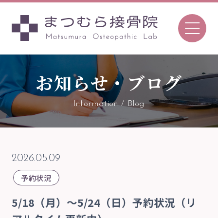
お知らせ・ブログ
096-366-7657
Tel.
Information / Blog
〒862-0970
熊本市中央区渡鹿7丁目8-52
2026.05.09
TEL 096-366-7657 ／FAX 096-366-7657
予約状況
予約について
5/18（月）〜5/24（日）予約状況（リ