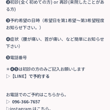
❷初診(全く初めての方) or 再診(来院したことがあ
る方)
❸予約希望の日時（希望日を第1希望〜第3希望程度
お知らせ下さい。）
❹症状（腰が痛い、首が痛い、など簡単にお知らせ
下さい）
❺電話番号
＊❹❺は初診の方のみご記入お願いします
▷
【LINE】で予約する
お電話でのご予約はこちらから。
▷
096-366-7657
▷instagram はこちら。