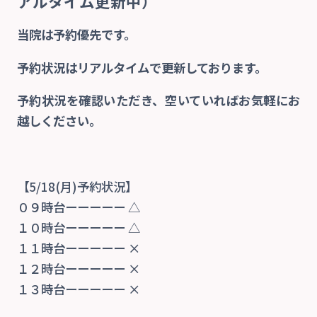
アルタイム更新中）
当院は予約優先です。
当院の特徴
予約状況はリアルタイムで更新しております。
院内紹介
予約状況を確認いただき、空いていればお気軽にお
越しください。
診療案内
交通事故治療
【5/18(月)予約状況】
０９時台ーーーーー △
１０時台ーーーーー △
自費
１１時台ーーーーー ×
１２時台ーーーーー ×
交通アクセス
１３時台ーーーーー ×