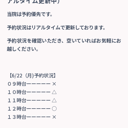
アルタイム更新中）
当院は予約優先です。
当院の特徴
予約状況はリアルタイムで更新しております。
院内紹介
予約状況を確認いただき、空いていればお気軽にお
越しください。
診療案内
交通事故治療
【6/22（月)予約状況】
０９時台ーーーーー ×
１０時台ーーーーー △
自費
１１時台ーーーーー △
１２時台ーーーーー ○
交通アクセス
１３時台ーーーーー ×