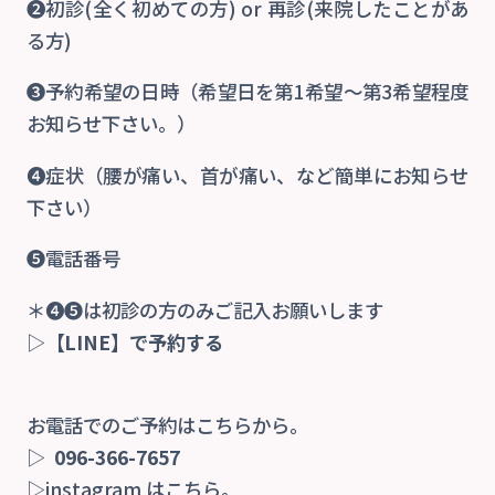
❷初診(全く初めての方) or 再診(来院したことがあ
る方)
❸予約希望の日時（希望日を第1希望〜第3希望程度
お知らせ下さい。）
❹症状（腰が痛い、首が痛い、など簡単にお知らせ
下さい）
❺電話番号
＊❹❺は初診の方のみご記入お願いします
▷
【LINE】で予約する
お電話でのご予約はこちらから。
▷
096-366-7657
▷instagram はこちら。