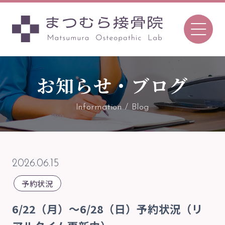
お知らせ・ブログ
096-366-7657
Tel.
Information / Blog
〒862-0970
熊本市中央区渡鹿7丁目8-52
2026.06.15
TEL 096-366-7657 ／FAX 096-366-7657
予約状況
予約について
6/22（月）〜6/28（日）予約状況（リ